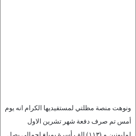
ونوهت منصة مظلتي لمستفيديها الكرام انه يوم
أمس تم صرف دفعة شهر تشرين الاول
لمليونين و (١١٣) الف أسرة بمبلغ إجمالي يصل