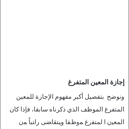
إجازة المعين المتفرغ
ونوضح بتفصيل أكبر مفهوم الإجازة للمعين
المتفرغ الموظف الذي ذكرناه سابقا، فإذا ﮐﺎن
اﻟﻤﻌﻴن ا ﻟﻤﺘﻔرغ ﻤوظﻔﺎ وﻴﺘﻘﺎﻀﯽ راﺘﺒﺎً ﻤن