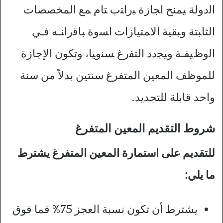
اﻟدوﻟﺔ ﻴﻤﻨﺢ اﺠﺎزة ﺒراﺘب ﺘﺎم ﻤﻊ اﻟﻤﺨﺼﺼﺎت
اﻟﺜﺎﺒﺘﺔ وﺒﻘﻴﺔ اﻻﻤﺘﻴﺎزات اﺴوة ﺒﺎﻗراﻨـﻪ ﻓـﻲ
اﻟوظﻴﻔـﺔ وﻴﺠدد اﻟﺘﻔرغ ﺴﻨوﻴﺎ، وتكون الإجازة
للموظف المعين المتفرغ سنتين بدلاً من سنة
واحد قابلة للتجديد.
شروط التقديم المعين المتفرغ
للتقديم على استمارة المعين المتفرغ يشترط
ما يلي:
يشترط أن تكون نسبة العجز 75% فما فوق