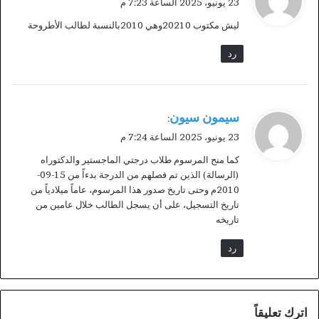
23 يونيو، 2025 الساعة 7:23 م
و
ليش مكتوب 20210وهي 2010بالنسبة لطالب الأطروحة
ل
رد
ي
سيمون سيون
:
ق
23 يونيو، 2025 الساعة 7:24 م
و
كما منح المرسوم طلاب درجتي الماجستير والدكتوراه
ل
(الرسالة) الذين تم فصلهم من الدرجة بدءاً من 15-09-
2010م وحتى تاريخ صدور هذا المرسوم، عاماً ميلادياً من
تاريخ التسجيل، على أن يسجل الطالب خلال عامين من
تاريخه
رد
اترك تعليقاً