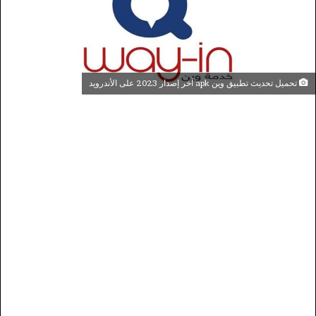
تحميل تحديث تطبيق وين apk آخر إصدار 2023 على الأندرويد