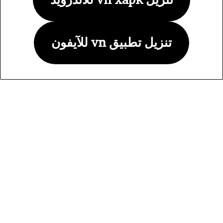
تنزيل تطبيق vn للآيفون