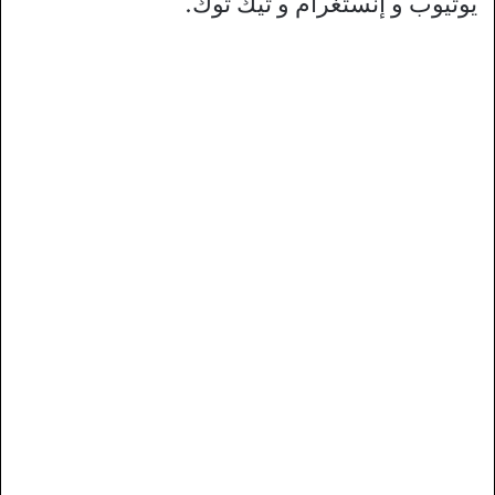
يوتيوب و إنستغرام و تيك توك.