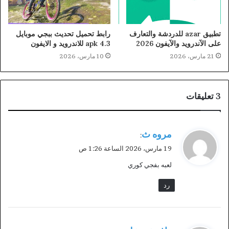
تطبيق azar للدردشة والتعارف
رابط تحميل تحديث ببجي موبايل
على الآندرويد والآيفون 2026
4.3 apk للاندرويد و الايفون
21 مارس، 2026
10 مارس، 2026
‫3 تعليقات
ي
مروه ث
:
ق
19 مارس، 2026 الساعة 1:26 ص
و
لعبه بفجي كوري
ل
رد
ي