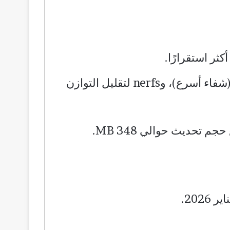
توازن الشخصيات: buffs لـRin (ضرر أعلى يصل 12 نقطة، استهداف تلقائي)، Nairi (شفاء أسرع)، وnerfs لتقليل التوازن
حديث حوالي 348 MB.​