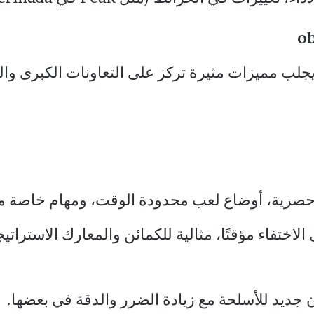
ديث Free Fire OB52 لعام 2026 يجلب مميزات مثيرة تركز على التعاونا
Morse: قدرة على الاختفاء مؤقتًا، مثالية للكمائن والمعارك 