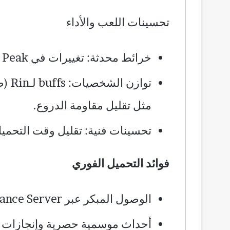
تحسينات اللعب والأداء
خرائط محدثة: تغييرات في Peak بـBermuda، مناطق آمنة جديدة، وطقس ديناميكي أكثر استقرارًا.​
مثل تقليل مقاومة الدروع.​
تحسينات فنية: تقليل وقت التحميل،
فوائد التحميل الفوري
الوصول المبكر عبر Advance Server لاختبار الميزات قبل الإطلاق الرسمي في 14 يناير 2026.​
أحداث موسمية حصرية وإنجازات ج