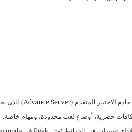
رائط (مثل Peak في Bermuda)، ومناطق آمنة جديدة.​