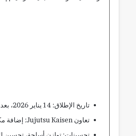
تاريخ الإطلاق: 14 يناير 2026، بعد خادم الاختبار المتقدم (Advance Server) الذي يختبر الإصدار v 68.5.20.​
تعاون Jujutsu Kaisen: إضافة مكافآت حصرية، أوضاع لعب محدودة، ومهام خاصة.​
تحسينات: توازن أسلحة، تحسين الأداء، تغييرات في الخ