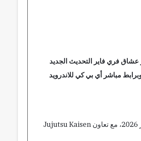
اير 2026 على الموبايل حيث ينتظر عشاق فري فاير التحديث الجديد
 أصبح التحديث متاحًا للاعبين، ويمكنك تنزيله مباشرةً من جوجل بلاي أو App Store وبرابط مباشر أي بي كي للاندرويد
تحديث Garena Free Fire 2026 يشمل الإصدار الرئيسي OB52 الذي يُطلق في 14 يناير 2026، مع تعاون Jujutsu Kaisen