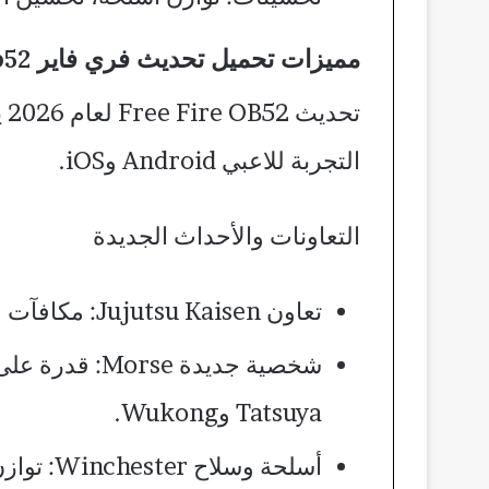
مميزات تحميل تحديث فري فاير ob52
تح
التجربة للاعبي Android وiOS.​
التعاونات والأحداث الجديدة
تعاون Jujutsu Kaisen: مكافآت حصرية، أوضاع لعب محدودة الوقت، ومهام خاصة مع شخصيات من الأنمي.​
شخصية جديدة 
Tatsuya وWukong.​​
أسلحة وسلاح Winchester: توازن جديد للأسلحة مع زيادة الضرر والدقة في بعضها.​