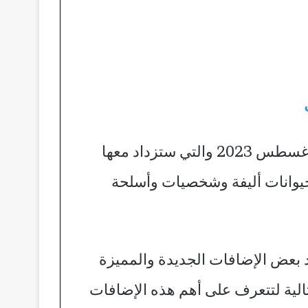
يجب أن يتحمس اللاعبون لأن ملاحظات التصحيح OB41 من المقرر أن تنطلق عالميًا في أغسطس 2023 والتي ستزداد معها
 حيوانات أليفة وشخصيات وأسلحة
ير عن وجود بعض الإضافات الجديدة والمميزة
تالية لتتعرف على أهم هذه الإضافات