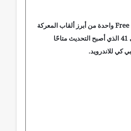
تنزيل تحديث جارينا فري فاير الجديد ob41 الجديد في 2023 على الموبايل حيث تعد Free Fire واحدة من أبرز ألقاب المعركة
الملكية على منصة الهاتف المحمول، كان عشاق اللعبة و اللاعبين متحمسين لتحديث أو بي 41 الذي أصبح التحديث متاحًا