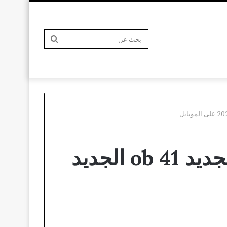
بحث
عن
تحديث Garena Free Fire جارينا فري فاير الجديد ob 41 الجديد