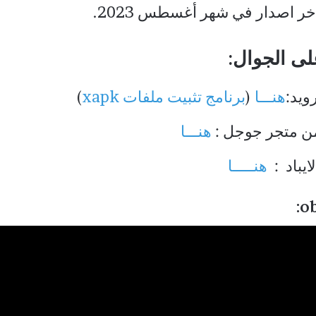
ر اصدار في شهر أغسطس 2023.
هنـــا
(
برنامج تثبيت ملفات xapk
)
من متجر جوجل :
هنـــا
يباد :
هنـــــا