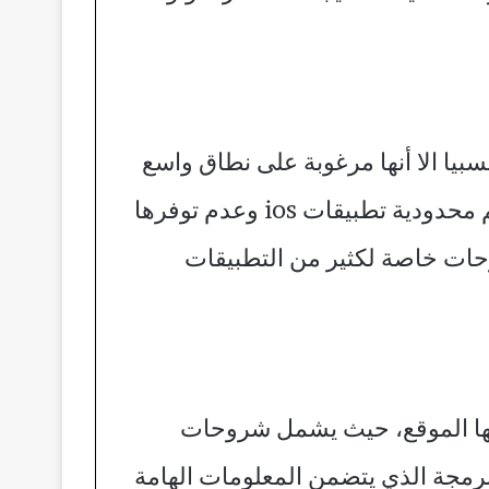
بيا الا أنها مرغوبة على نطاق واسع
من المستخدمين بكل الفئات العمرية بسبب ميزات الأمان و العملانية و الجودة فيها، ورغم محدودية تطبيقات ios وعدم توفرها
بر شروحات خاصة لكثير من التطبيقات
مها الموقع، حيث يشمل شروحات
لبرمجة الذي يتضمن المعلومات الهامة